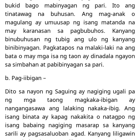
bukid bago mabinyagan ng pari. Ito ang
tinatawag na buhusan. Ang mag-anak o
magulang ay umuusap ng isang matanda na
may karanasan sa pagbubuhos. Kanyang
binubuhusan ng tubig ang ulo ng kanyang
binibinyagan. Pagkatapos na malaki-laki na ang
bata o may mga isa ng taon ay dinadala ngayon
sa simbahan at pabibinyagan sa pari.
b. Pag-iibigan –
Dito sa nayon ng Saguing ay nagiging ugali pa
ng mga taong magkaka-ibigan ay
nangangasawa ang lalaking nakaka-ibig. Ang
isang binata ay kapag nakakita o natagpo ng
isang babaing nagiging masarap sa kanyang
sarili ay pagsasaluoban agad. Kanyang liligawin