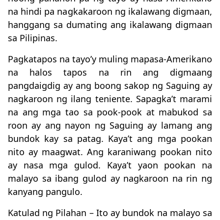
na hindi pa nagkakaroon ng ikalawang digmaan,
hanggang sa dumating ang ikalawang digmaan
sa Pilipinas.
Pagkatapos na tayo’y muling mapasa-Amerikano
na halos tapos na rin ang digmaang
pangdaigdig ay ang boong sakop ng Saguing ay
nagkaroon ng ilang teniente. Sapagka’t marami
na ang mga tao sa pook-pook at mabukod sa
roon ay ang nayon ng Saguing ay lamang ang
bundok kay sa patag. Kaya’t ang mga pookan
nito ay maagwat. Ang karaniwang pookan nito
ay nasa mga gulod. Kaya’t yaon pookan na
malayo sa ibang gulod ay nagkaroon na rin ng
kanyang pangulo.
Katulad ng Pilahan – Ito ay bundok na malayo sa