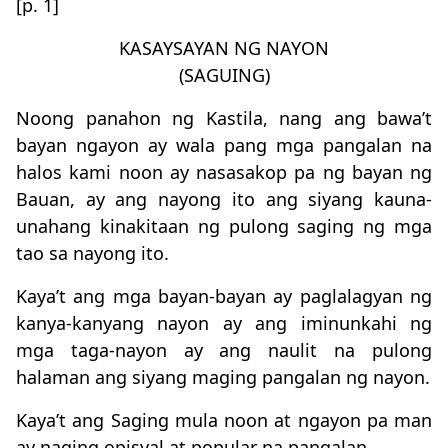
[p. 1]
KASAYSAYAN NG NAYON
(SAGUING)
Noong panahon ng Kastila, nang ang bawa’t
bayan ngayon ay wala pang mga pangalan na
halos kami noon ay nasasakop pa ng bayan ng
Bauan, ay ang nayong ito ang siyang kauna-
unahang kinakitaan ng pulong saging ng mga
tao sa nayong ito.
Kaya’t ang mga bayan-bayan ay paglalagyan ng
kanya-kanyang nayon ay ang iminunkahi ng
mga taga-nayon ay ang naulit na pulong
halaman ang siyang maging pangalan ng nayon.
Kaya’t ang Saging mula noon at ngayon pa man
ay naging opisyal at popular na pangalan.