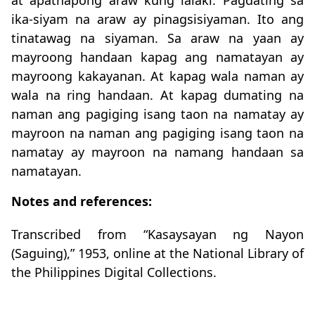
at apatnapong araw kung lalaki. Pagdating sa
ika-siyam na araw ay pinagsisiyaman. Ito ang
tinatawag na siyaman. Sa araw na yaan ay
mayroong handaan kapag ang namatayan ay
mayroong kakayanan. At kapag wala naman ay
wala na ring handaan. At kapag dumating na
naman ang pagiging isang taon na namatay ay
mayroon na naman ang pagiging isang taon na
namatay ay mayroon na namang handaan sa
namatayan.
Notes and references:
Transcribed from “Kasaysayan ng Nayon
(Saguing),” 1953, online at the National Library of
the Philippines Digital Collections.