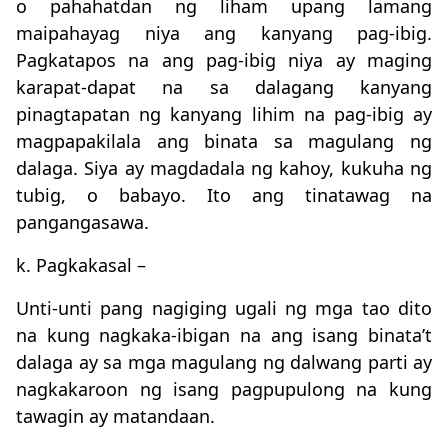
o pahahatdan ng liham upang lamang
maipahayag niya ang kanyang pag-ibig.
Pagkatapos na ang pag-ibig niya ay maging
karapat-dapat na sa dalagang kanyang
pinagtapatan ng kanyang lihim na pag-ibig ay
magpapakilala ang binata sa magulang ng
dalaga. Siya ay magdadala ng kahoy, kukuha ng
tubig, o babayo. Ito ang tinatawag na
pangangasawa.
k. Pagkakasal –
Unti-unti pang nagiging ugali ng mga tao dito
na kung nagkaka-ibigan na ang isang binata’t
dalaga ay sa mga magulang ng dalwang parti ay
nagkakaroon ng isang pagpupulong na kung
tawagin ay matandaan.