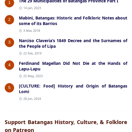
The 29 Municipalities of Batangas Province Part I
1
14 Jan, 2023
Mabini, Batangas: Historic and Folkloric Notes about
2
some of its Barrios
3 Mar, 2018
Narciso Claveria’s 1849 Decree and the Surnames of
3
the People of Lipa
22 Feb, 2019
Ferdinand Magellan Did Not Die at the Hands of
4
Lapu-Lapu
25 May, 2023
[CULTURE: Food] History and Origin of Batangas
5
Lomi
28 Jun, 2024
Support Batangas History, Culture, & Folklore
on Patreon