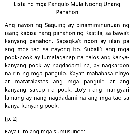
Lista ng mga Pangulo Mula Noong Unang
Panahon
Ang nayon ng Saguing ay pinamiminunuan ng
isang kabisa nang panahon ng Kastila, sa bawa’t
kanyang panahon. Sapagka’t noon ay iilan pa
ang mga tao sa nayong ito. Subali’t ang mga
pook-pook ay lumalaganap na halos ang kanya-
kanyang pook ay nagdadami na, ay nagkaroon
na rin ng mga pangulo. Kaya’t mababasa ninyo
at matatalastas ang mga pangulo at ang
kanyang sakop na pook. Ito’y nang mangyari
lamang ay nang nagdadami na ang mga tao sa
kanya-kanyang pook.
[p. 2]
Kaya’t ito ang mga sumusunod: