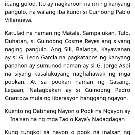
ibang gulod. Ito ay nagkaroon na rin ng kanyang
pangulo, na walang iba kundi si Guinoong Pablo
Villanueva.
Katulad na naman ng Matala, Sampalukan, Tulo,
Duhatan, si Guinoong Cosme Reyes ang siyang
naging pangulo. Ang Sili, Balanga, Kayawanan
ay si G. Leon Garcia na pagkatapos ng kanyang
panahon ay sumunod naman ay si G. Jorge Aspi
na siyang kasalukuyang naghahawak ng mga
pookan. At sa pookan naman ng Gasang,
Legaan, Natagbakan ay si Guinoong Pedro
Grantoza mula ng liberasyon hanggang ngayon.
Kuento ng Datihang Nayon o Pook na Ngayon ay
Inalsan na ng mga Tao o Kaya’y Nadagdagan
Kung tungkol sa nayon o pook na inalsan ng