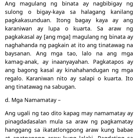
Ang magulang ng binata ay nagbibigay ng
sulong o bigay-kaya sa halagang kanilang
pagkakasunduan. Itong bagay kaya ay ang
karaniwan ay lupa o kuarta. Sa araw ng
pagkakasal ay [ang mga] magulang ng binata ay
naghahanda ng pagkain at ito ang tinatawag na
baysanan. Ang mga tao, lalo na ang mga
kamag-anak, ay inaanyayahan. Pagkatapos ay
ang bagong kasal ay kinahahandugan ng mga
regalo. Karaniwan nito ay salapi o kuarta. Ito
ang tinatawag na sabugan.
d. Mga Namamatay –
Ang ugali ng tao dito kapag may namamatay ay
pinagdadasalan mula sa araw ng pagkamatay
hanggang sa ikatatlongpong araw kung babae