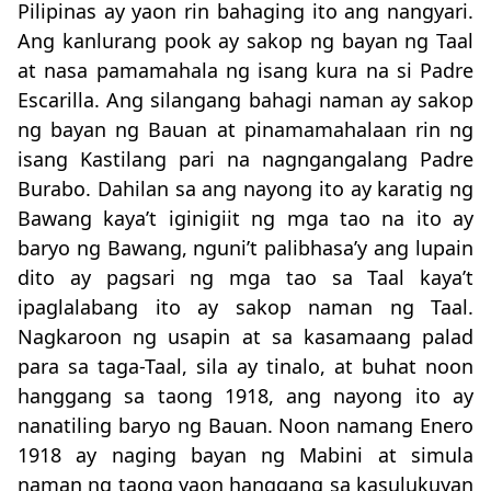
Pilipinas ay yaon rin bahaging ito ang nangyari.
Ang kanlurang pook ay sakop ng bayan ng Taal
at nasa pamamahala ng isang kura na si Padre
Escarilla. Ang silangang bahagi naman ay sakop
ng bayan ng Bauan at pinamamahalaan rin ng
isang Kastilang pari na nagngangalang Padre
Burabo. Dahilan sa ang nayong ito ay karatig ng
Bawang kaya’t iginigiit ng mga tao na ito ay
baryo ng Bawang, nguni’t palibhasa’y ang lupain
dito ay pagsari ng mga tao sa Taal kaya’t
ipaglalabang ito ay sakop naman ng Taal.
Nagkaroon ng usapin at sa kasamaang palad
para sa taga-Taal, sila ay tinalo, at buhat noon
hanggang sa taong 1918, ang nayong ito ay
nanatiling baryo ng Bauan. Noon namang Enero
1918 ay naging bayan ng Mabini at simula
naman ng taong yaon hanggang sa kasulukuyan