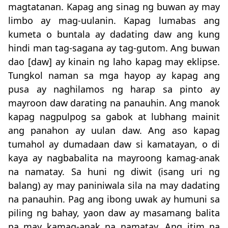
magtatanan. Kapag ang sinag ng buwan ay may
limbo ay mag-uulanin. Kapag lumabas ang
kumeta o buntala ay dadating daw ang kung
hindi man tag-sagana ay tag-gutom. Ang buwan
dao [daw] ay kinain ng laho kapag may eklipse.
Tungkol naman sa mga hayop ay kapag ang
pusa ay naghilamos ng harap sa pinto ay
mayroon daw darating na panauhin. Ang manok
kapag nagpulpog sa gabok at lubhang mainit
ang panahon ay uulan daw. Ang aso kapag
tumahol ay dumadaan daw si kamatayan, o di
kaya ay nagbabalita na mayroong kamag-anak
na namatay. Sa huni ng diwit (isang uri ng
balang) ay may paniniwala sila na may dadating
na panauhin. Pag ang ibong uwak ay humuni sa
piling ng bahay, yaon daw ay masamang balita
na may kamag-anak na namatay. Ang itim na