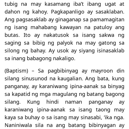
tubig na may kasamang iba’t ibang ugat at
dahon ng kahoy. Pagkapanligo ay sasaklaban.
Ang pagsasaklab ay ginaganap sa pamamagitan
ng isang mahabang kawayan na patuloy ang
butas. Ito ay nakatusok sa isang sakwa ng
saging sa bibig ng palyok na may gatong sa
silong ng bahay. Ay usok ay siyang isinasaklab
sa inang babagong nakaligo.
(Baptism) – Sa pagbibinyag ay mayroon din
silang sinusunod na kaugalian. Ang bata, kung
panganay, ay karaniwang ipina-aanak sa binyag
sa kapatid ng mga magulang ng batang bagong
silang. Kung hindi naman panganay ay
karaniwang ipina-aanak sa isang taong may
kaya sa buhay o sa isang may sinasabi, ‘ika nga.
Naniniwala sila na ang batang bibinyagan ay