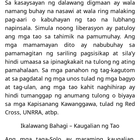
Sa kasaysayan ng dalawang digmaan ay wala
namang buhay na nasawi at wala ring malaking
pag-aari o kabuhayan ng tao na lubhang
napinsala. Simula noong liberasyon ay patuloy
ang mga tao sa tahimik na pamumuhay. Ang
mga mamamayan dito ay nabubuhay sa
pamamagitan ng sariling pagsisikap at sila’y
hindi umaasa sa ipinagkakait na tulong ng ating
pamahalaan. Sa mga panahon ng tag-kagutom
at sa pagdatal ng mga unos tulad ng mga bagyo
at tag-ulan, ang mga tao kahit naghihirap ay
hindi tumanggap ng anumang tulong o biyaya
sa mga Kapisanang Kawanggawa, tulad ng Red
Cross, UNRRA, atbp.
Ikalawang Bahagi – Kaugalian ng Tao
Ang mga taga-Solo ay maraming kaugalian,