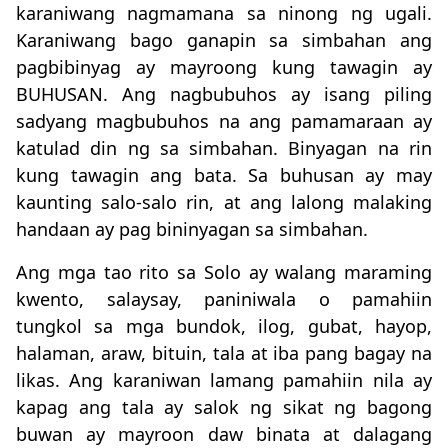
karaniwang nagmamana sa ninong ng ugali.
Karaniwang bago ganapin sa simbahan ang
pagbibinyag ay mayroong kung tawagin ay
BUHUSAN. Ang nagbubuhos ay isang piling
sadyang magbubuhos na ang pamamaraan ay
katulad din ng sa simbahan. Binyagan na rin
kung tawagin ang bata. Sa buhusan ay may
kaunting salo-salo rin, at ang lalong malaking
handaan ay pag bininyagan sa simbahan.
Ang mga tao rito sa Solo ay walang maraming
kwento, salaysay, paniniwala o pamahiin
tungkol sa mga bundok, ilog, gubat, hayop,
halaman, araw, bituin, tala at iba pang bagay na
likas. Ang karaniwan lamang pamahiin nila ay
kapag ang tala ay salok ng sikat ng bagong
buwan ay mayroon daw binata at dalagang