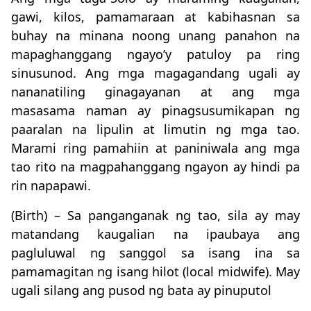
gawi, kilos, pamamaraan at kabihasnan sa
buhay na minana noong unang panahon na
mapaghanggang ngayo’y patuloy pa ring
sinusunod. Ang mga magagandang ugali ay
nananatiling ginagayanan at ang mga
masasama naman ay pinagsusumikapan ng
paaralan na lipulin at limutin ng mga tao.
Marami ring pamahiin at paniniwala ang mga
tao rito na magpahanggang ngayon ay hindi pa
rin napapawi.
(Birth) – Sa panganganak ng tao, sila ay may
matandang kaugalian na ipaubaya ang
pagluluwal ng sanggol sa isang ina sa
pamamagitan ng isang hilot (local midwife). May
ugali silang ang pusod ng bata ay pinuputol