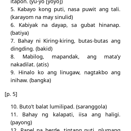
itapon. (yu-yo [yoyo])
5. Kabayo kong puti, nasa puwit ang tali.
(karayom na may sinulid)
6. Kabiyak na dayap, sa gubat hinanap.
(batiya)
7. Bahay ni Kiring-kiring, butas-butas ang
dingding. (bakid)
8. Mabilog, mapandak, ang mata’y
nakadilat. (atis)
9. Hinalo ko ang linugaw, nagtakbo ang
inihaw. (bangka)
[p. 5]
10. Buto’t balat lumilipad. (saranggola)
11. Bahay ng kalapati, iisa ang haligi.
(payong)
12. Papel na berde, tintang puti, plumang