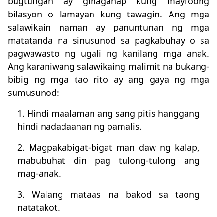
bugtungan ay ginaganap kung mayroong
bilasyon o lamayan kung tawagin. Ang mga
salawikain naman ay panuntunan ng mga
matatanda na sinusunod sa pagkabuhay o sa
pagwawasto ng ugali ng kanilang mga anak.
Ang karaniwang salawikaing malimit na bukang-
bibig ng mga tao rito ay ang gaya ng mga
sumusunod:
1. Hindi maalaman ang sang pitis hanggang
hindi nadadaanan ng pamalis.
2. Magpakabigat-bigat man daw ng kalap,
mabubuhat din pag tulong-tulong ang
mag-anak.
3. Walang mataas na bakod sa taong
natatakot.