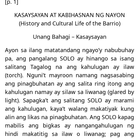
[p. 1]
KASAYSAYAN AT KABIHASNAN NG NAYON
(History and Cultural Life of the Barrio)
Unang Bahagi – Kasaysayan
Ayon sa ilang matatandang ngayo’y nabubuhay
pa, ang pangalang SOLO ay hinango sa isang
salitang Tagalog na ang kahulugan ay ilaw
(torch). Nguni’t mayroon namang nagsasabing
ang pinagbuhatan ay ang salita ring itong ang
kahulugan namay ay silaw sa liwanag (glared by
light). Sapagka’t ang salitang SOLO ay marami
ang kahulugan, kaya’t walang makatiyak kung
alin ang likas na pinagbuhatan. Ang SOLO kapag
mabilis ang bigkas ay nangangahulugan ng
hindi makatitig sa ilaw o liwanag; pag ang