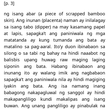
[p. 3]
ng isang abar (a piece of scrapped bamboo
skin). Ang inunan (placenta) naman ay inilalagay
sa isang tabo (dipper) na may kasamang papel
at lapis, sapagka’t ang paniniwala ng mga
matatanda ay kung tumanda ang bata ay
matalino sa pag-aaral. Ito’y duon ibinabaon sa
silong o sa tabi ng bahay na hindi naaabot ng
balisbis upang huwag raw maging laging
siponin ang bata. Habang ibinabaon ang
inunang ito ay walang imik ang nagbabaon
sapagka’t ang paniniwala nila ay hindi magiging
iyakin ang bata. Ang isa namang inang
babagong nakapagluwal ng sanggol ay hindi
makapangliligo kundi makalipas ang isang
buwan. Ang unang pangliligo ay pinabulak na