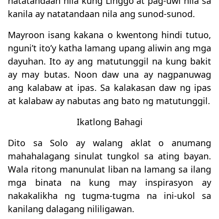
natatandaan nila kung Linggo at pag-uwi nila sa
kanila ay natatandaan nila ang sunod-sunod.
Mayroon isang kakana o kwentong hindi tutuo,
nguni’t ito’y katha lamang upang aliwin ang mga
dayuhan. Ito ay ang matutunggil na kung bakit
ay may butas. Noon daw una ay nagpanuwag
ang kalabaw at ipas. Sa kalakasan daw ng ipas
at kalabaw ay nabutas ang bato ng matutunggil.
Ikatlong Bahagi
Dito sa Solo ay walang aklat o anumang
mahahalagang sinulat tungkol sa ating bayan.
Wala ritong manunulat liban na lamang sa ilang
mga binata na kung may inspirasyon ay
nakakalikha ng tugma-tugma na ini-ukol sa
kanilang dalagang nililigawan.