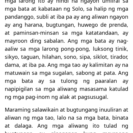
mga larong ito ay hindi na ngayon umiiral sa
mga bata at kabataan ng Solo, sa halip ng mga
pandanggo, subli at iba pa ay ang aliwan ngayon
ay ang harana, bugtungan, huwego de prenda,
at paminsan-minsan sa mga katatandaan, ay
mayroon ding sabalan. Ang mga bata ay nag-
aaliw sa mga larong pong-pong, luksong tinik,
sikyo, taguan, hilahan, sono, sipa, siklot, tirador,
dama, at iba pa. Ang mga tao ay kalimitan ay na
matuwain sa mga sugalan, sabong at pata. Ang
mga bata ay sa tulong ng paaralan ay
napipigilan sa mga aliwang masasama katulad
ng mga pag-inom ng alak at pagsusugal.
Maraming salawikain at bugtungang inuuliran at
aliwan ng mga tao, lalo na sa mga bata, binata
at dalaga. Ang mga aliwang ito tulad ng