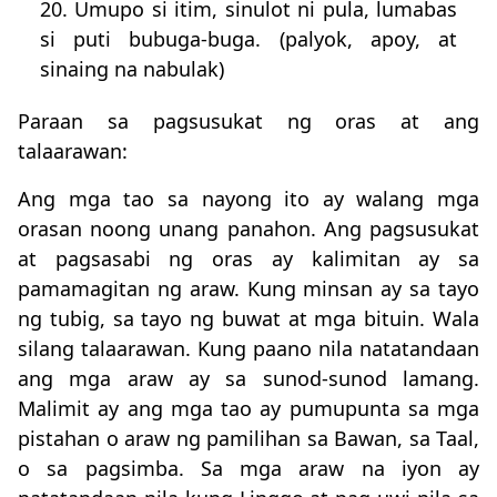
20. Umupo si itim, sinulot ni pula, lumabas
si puti bubuga-buga. (palyok, apoy, at
sinaing na nabulak)
Paraan sa pagsusukat ng oras at ang
talaarawan:
Ang mga tao sa nayong ito ay walang mga
orasan noong unang panahon. Ang pagsusukat
at pagsasabi ng oras ay kalimitan ay sa
pamamagitan ng araw. Kung minsan ay sa tayo
ng tubig, sa tayo ng buwat at mga bituin. Wala
silang talaarawan. Kung paano nila natatandaan
ang mga araw ay sa sunod-sunod lamang.
Malimit ay ang mga tao ay pumupunta sa mga
pistahan o araw ng pamilihan sa Bawan, sa Taal,
o sa pagsimba. Sa mga araw na iyon ay