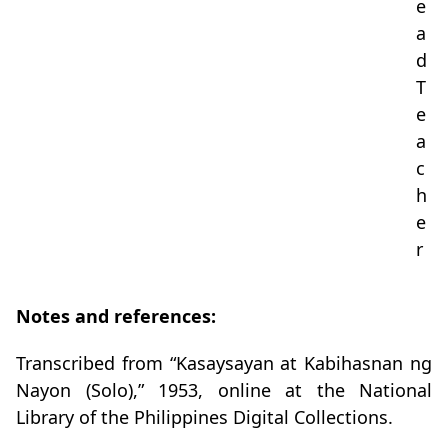
e
a
d
T
e
a
c
h
e
r
Notes and references:
Transcribed from “Kasaysayan at Kabihasnan ng
Nayon (Solo),” 1953, online at the National
Library of the Philippines Digital Collections.