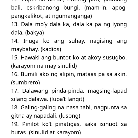
bali, eskribanong bungi. (mam-in, apog,
pangkalikot, at ngumanganga)
13. Dala mo’y dala ka, dala ka pa ng iyong
dala. (bakya)
14. Inuga ko ang suhay, nagising ang
maybahay. (kadios)
15. Hawaki ang buntot ko at ako’y susugbo.
(karayom na may sinulid)
16. Bumili ako ng alipin, mataas pa sa akin.
(sumbrero)
17. Dalawang pinda-pinda, magsing-lapad
silang dalawa. (lupa’t langit)
18. Galing-galing na nasa tabi, nagpunta sa
gitna ay napadali. (lusong)
19. Pinilot ko’t pinatigas, saka isinuot sa
butas. (sinulid at karayom)