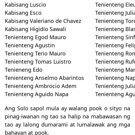
Kabisang Luscio
Tenienteng Ele
Kabisang Esco
Tenienteng Juli
Kabisang Valeriano de Chavez
Tenienteng To
Kabisang Higidio Sawali
Tenienteng Bla
Tenienteng Egod Mauro
Tenienteng Sin
Tenienteng Agustin
Tenienteng Fel
Tenienteng Terio Mauro
Tenienteng Ro
Tenienteng Tomas Luistro
Tenienteng Ruf
Tenieneng Edo
Tenienteng Mar
Tenienteng Anselmo Abarintos
Tenienteng Nap
Tenienteng Ambrocio Adem
Tenienteng Juli
Tenienteng Aguido Napa
Tenienteng Agu
Ang Solo sapol mula ay walang pook o sityo na
pinag-iwanan ng tao sa halip na mabawasan ng
tao ay lalong dumarami at lumalawak ang mga
bahayan at pook.