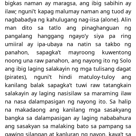
bigkas naman ay maragsa, ang ibig sabihin ay
ilaw; nguni’t kapag malumay naman ang tuod ay
nagbabadya ng kahulugang nag-iisa (alone). Alin
man dito sa tatlo ang pinaghanguan ng
pangalang hanggang ngayo’y siya pa ring
umiiral ay ipa-ubaya na natin sa takbo ng
panahon, sapagka’t mayroong kuwentong
noong una raw panahon, ang nayong ito ng Solo
ang ibig laging salakayin ng mga tulisang dagat
(pirates), nguni’t hindi matuloy-tuloy ang
kanilang balak sapagka’t tuwi raw tatangkain
salakayin ay laging nasisilaw sa maraming ilaw
na nasa dalampasigan ng nayong ito. Sa halip
na makadaong ang kanilang mga sasakyang
bangka sa dalampasigan ay laging nababahura
ang sasakyan sa malaking bato sa pampang sa
gawing silangan at kanluran ng nayon, kaya’t sa