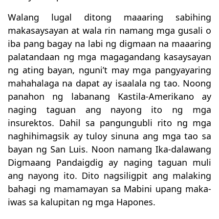
Walang lugal ditong maaaring sabihing
makasaysayan at wala rin namang mga gusali o
iba pang bagay na labi ng digmaan na maaaring
palatandaan ng mga magagandang kasaysayan
ng ating bayan, nguni’t may mga pangyayaring
mahahalaga na dapat ay isaalala ng tao. Noong
panahon ng labanang Kastila-Amerikano ay
naging taguan ang nayong ito ng mga
insurektos. Dahil sa pangungubli rito ng mga
naghihimagsik ay tuloy sinuna ang mga tao sa
bayan ng San Luis. Noon namang Ika-dalawang
Digmaang Pandaigdig ay naging taguan muli
ang nayong ito. Dito nagsiligpit ang malaking
bahagi ng mamamayan sa Mabini upang maka-
iwas sa kalupitan ng mga Hapones.