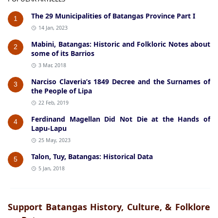
The 29 Municipalities of Batangas Province Part I
1
14 Jan, 2023
Mabini, Batangas: Historic and Folkloric Notes about
2
some of its Barrios
3 Mar, 2018
Narciso Claveria’s 1849 Decree and the Surnames of
3
the People of Lipa
22 Feb, 2019
Ferdinand Magellan Did Not Die at the Hands of
4
Lapu-Lapu
25 May, 2023
Talon, Tuy, Batangas: Historical Data
5
5 Jan, 2018
Support Batangas History, Culture, & Folklore