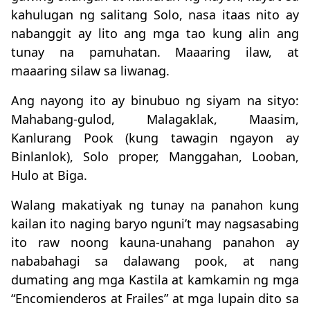
kahulugan ng salitang Solo, nasa itaas nito ay
nabanggit ay lito ang mga tao kung alin ang
tunay na pamuhatan. Maaaring ilaw, at
maaaring silaw sa liwanag.
Ang nayong ito ay binubuo ng siyam na sityo:
Mahabang-gulod, Malagaklak, Maasim,
Kanlurang Pook (kung tawagin ngayon ay
Binlanlok), Solo proper, Manggahan, Looban,
Hulo at Biga.
Walang makatiyak ng tunay na panahon kung
kailan ito naging baryo nguni’t may nagsasabing
ito raw noong kauna-unahang panahon ay
nababahagi sa dalawang pook, at nang
dumating ang mga Kastila at kamkamin ng mga
“Encomienderos at Frailes” at mga lupain dito sa