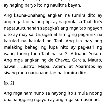
ay naging baryo ito ng naulitna bayan.
Ang kauna-unahang angkan na tumira dito ay
ang mga tao na ang lipi ay nagmula sa Taal. Ito’y
napatututuhanan sapagka’t ang mga tao ngayon
dito ay may salita, ugali at himig ng pag-imik na
katulad na katulad ng Taal. Ang isa pa’y ang
malaking bahagi ng lupa nito ay pag-aari ng
isang taong taga-Taal na si G. Adriano Yuson.
Ang mga angkan ng de Chavez, Garcia, Mauro,
Sawali, Luistro, Mapa, Adem, at Abarintos ay
siyang mga nauunang tao na tumira dito.
[p. 2]
Ang mga naminuno sa nayong ito simula noong
una hanggang ngayon ay ang mga sumusunod: