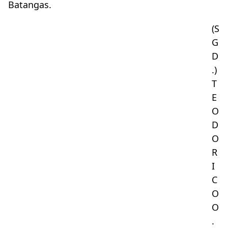
Batangas.
(S
G
D
.)
T
E
O
D
O
R
I
C
O
O
.