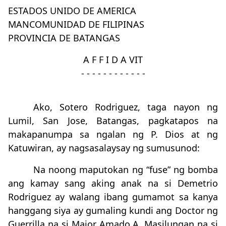
ESTADOS UNIDO DE AMERICA
MANCOMUNIDAD DE FILIPINAS
PROVINCIA DE BATANGAS
A F F I D A VIT
- - - - - - - - - - - -
Ako, Sotero Rodriguez, taga nayon ng
Lumil, San Jose, Batangas, pagkatapos na
makapanumpa sa ngalan ng P. Dios at ng
Katuwiran, ay nagsasalaysay ng sumusunod:
Na noong maputokan ng “fuse” ng bomba
ang kamay sang aking anak na si Demetrio
Rodriguez ay walang ibang gumamot sa kanya
hanggang siya ay gumaling kundi ang Doctor ng
Guerrilla na si Major Amado A. Masilungan na si