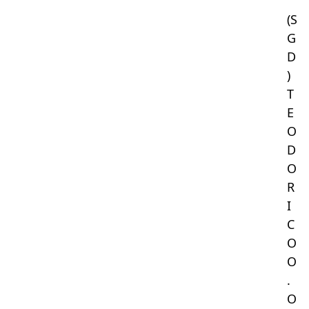
(S
G
D
)
T
E
O
D
O
R
I
C
O
O
.
O