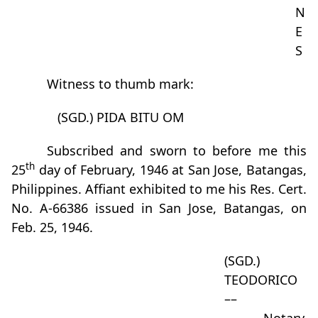
N
E
S
Witness to thumb mark:
(SGD.) PIDA BITU OM
Subscribed and sworn to before me this
th
25
day of February, 1946 at San Jose, Batangas,
Philippines. Affiant exhibited to me his Res. Cert.
No. A-66386 issued in San Jose, Batangas, on
Feb. 25, 1946.
(SGD.)
TEODORICO
––