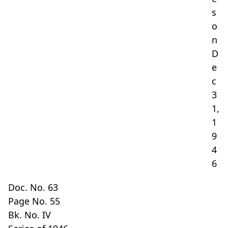
s
o
n
D
e
c
3
1,
1
9
4
6
Doc. No. 63
Page No. 55
Bk. No. IV