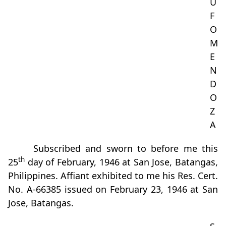
U
F
O
M
E
N
D
O
Z
A
Subscribed and sworn to before me this
th
25
day of February, 1946 at San Jose, Batangas,
Philippines. Affiant exhibited to me his Res. Cert.
No. A-66385 issued on February 23, 1946 at San
Jose, Batangas.