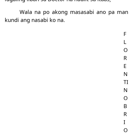
Wala na po akong masasabi ano pa man
kundi ang nasabi ko na.
F
L
O
R
E
N
TI
N
O
B
R
I
O