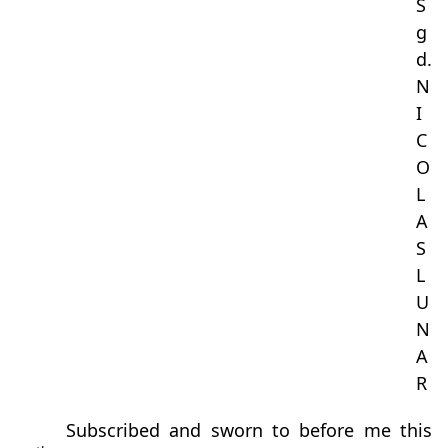
S
g
d.
N
I
C
O
L
A
S
L
U
N
A
R
Subscribed and sworn to before me this