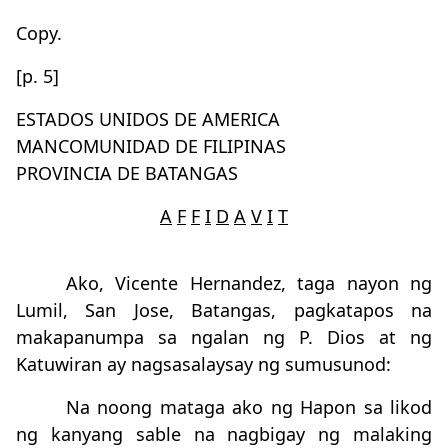
Copy.
[p. 5]
ESTADOS UNIDOS DE AMERICA
MANCOMUNIDAD DE FILIPINAS
PROVINCIA DE BATANGAS
A
F
F
I
D
A
V
I
T
Ako, Vicente Hernandez, taga nayon ng
Lumil, San Jose, Batangas, pagkatapos na
makapanumpa sa ngalan ng P. Dios at ng
Katuwiran ay nagsasalaysay ng sumusunod:
Na noong mataga ako ng Hapon sa likod
ng kanyang sable na nagbigay ng malaking