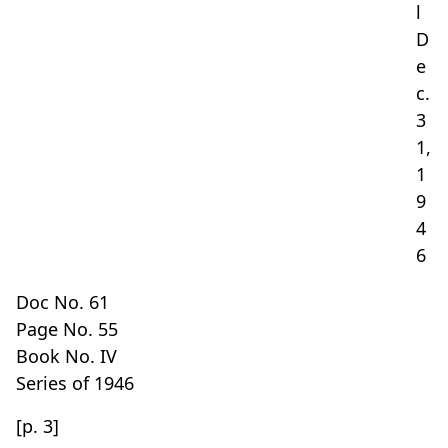
l
D
e
c.
3
1,
1
9
4
6
Doc No. 61
Page No. 55
Book No. IV
Series of 1946
[p. 3]