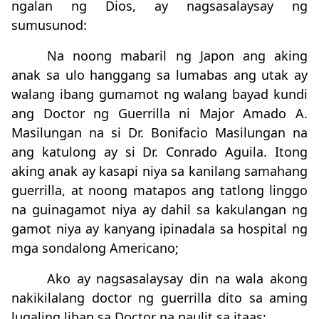
ngalan ng Dios, ay nagsasalaysay ng
sumusunod:
Na noong mabaril ng Japon ang aking
anak sa ulo hanggang sa lumabas ang utak ay
walang ibang gumamot ng walang bayad kundi
ang Doctor ng Guerrilla ni Major Amado A.
Masilungan na si Dr. Bonifacio Masilungan na
ang katulong ay si Dr. Conrado Aguila. Itong
aking anak ay kasapi niya sa kanilang samahang
guerrilla, at noong matapos ang tatlong linggo
na guinagamot niya ay dahil sa kakulangan ng
gamot niya ay kanyang ipinadala sa hospital ng
mga sondalong Americano;
Ako ay nagsasalaysay din na wala akong
nakikilalang doctor ng guerrilla dito sa aming
lugaling liban sa Doctor na naulit sa itaas;