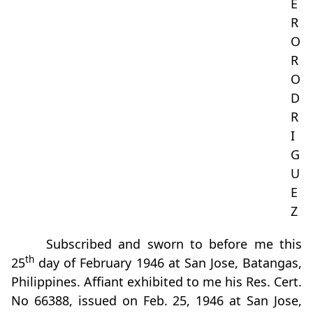
E
R
O
R
O
D
R
I
G
U
E
Z
Subscribed and sworn to before me this
th
25
day of February 1946 at San Jose, Batangas,
Philippines. Affiant exhibited to me his Res. Cert.
No 66388, issued on Feb. 25, 1946 at San Jose,