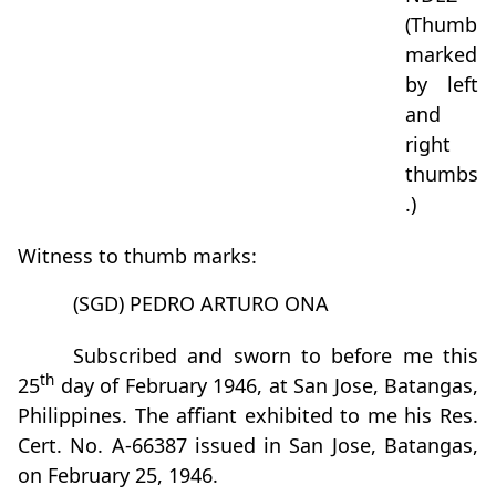
(Thumb
marked
by left
and
right
thumbs
.)
Witness to thumb marks:
(SGD) PEDRO ARTURO ONA
Subscribed and sworn to before me this
th
25
day of February 1946, at San Jose, Batangas,
Philippines. The affiant exhibited to me his Res.
Cert. No. A-66387 issued in San Jose, Batangas,
on February 25, 1946.