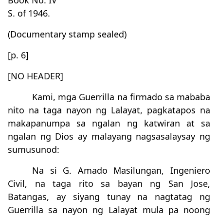
Book No. IV
S. of 1946.
(Documentary stamp sealed)
[p. 6]
[NO HEADER]
Kami, mga Guerrilla na firmado sa mababa
nito na taga nayon ng Lalayat, pagkatapos na
makapanumpa sa ngalan ng katwiran at sa
ngalan ng Dios ay malayang nagsasalaysay ng
sumusunod:
Na si G. Amado Masilungan, Ingeniero
Civil, na taga rito sa bayan ng San Jose,
Batangas, ay siyang tunay na nagtatag ng
Guerrilla sa nayon ng Lalayat mula pa noong