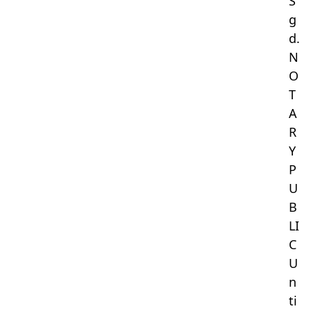
S
g
d.
N
O
T
A
R
Y
P
U
B
LI
C
U
n
ti