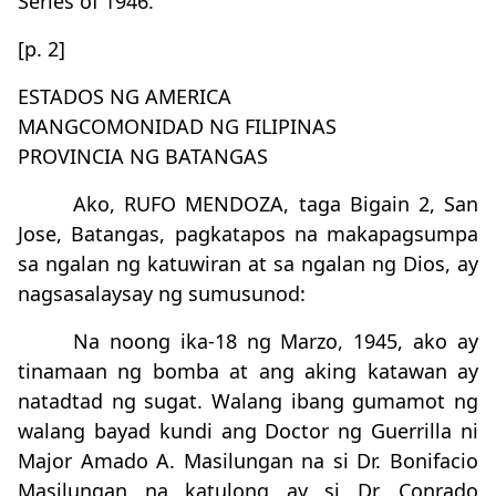
Series of 1946.
[p. 2]
ESTADOS NG AMERICA
MANGCOMONIDAD NG FILIPINAS
PROVINCIA NG BATANGAS
Ako, RUFO MENDOZA, taga Bigain 2, San
Jose, Batangas, pagkatapos na makapagsumpa
sa ngalan ng katuwiran at sa ngalan ng Dios, ay
nagsasalaysay ng sumusunod:
Na noong ika-18 ng Marzo, 1945, ako ay
tinamaan ng bomba at ang aking katawan ay
natadtad ng sugat. Walang ibang gumamot ng
walang bayad kundi ang Doctor ng Guerrilla ni
Major Amado A. Masilungan na si Dr. Bonifacio
Masilungan na katulong ay si Dr. Conrado