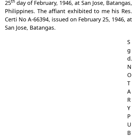
th
25
day of February, 1946, at San Jose, Batangas,
Philippines. The affiant exhibited to me his Res.
Certi No A-66394, issued on February 25, 1946, at
San Jose, Batangas.
S
g
d.
N
O
T
A
R
Y
P
U
B