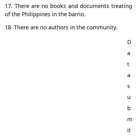
17. There are no books and documents treating
of the Philippines in the barrio.
18. There are no authors in the community.
D
a
t
a
s
u
b
m
it