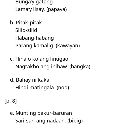
Bunga’y gatang
Lama’y lisay. (papaya)
b. Pitak-pitak
Silid-silid
Habang-habang
Parang kamalig. (kawayan)
c. Hinalo ko ang linugao
Nagtakbo ang inihaw. (bangka)
d. Bahay ni kaka
Hindi matingala. (noo)
[p. 8]
e. Munting bakur-baruran
Sari-sari ang nadaan. (bibig)