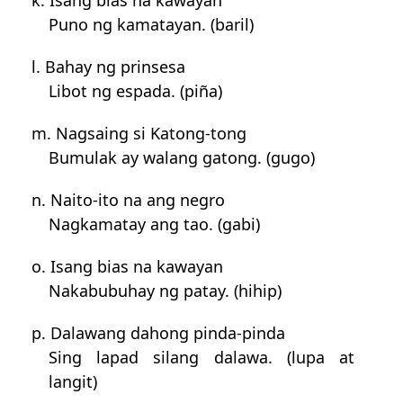
k. Isang bias na kawayan
Puno ng kamatayan. (baril)
l. Bahay ng prinsesa
Libot ng espada. (piña)
m. Nagsaing si Katong-tong
Bumulak ay walang gatong. (gugo)
n. Naito-ito na ang negro
Nagkamatay ang tao. (gabi)
o. Isang bias na kawayan
Nakabubuhay ng patay. (hihip)
p. Dalawang dahong pinda-pinda
Sing lapad silang dalawa. (lupa at
langit)