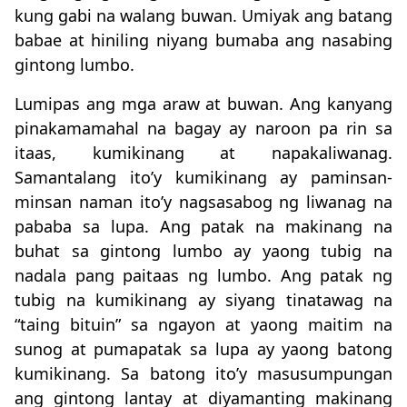
kung gabi na walang buwan. Umiyak ang batang
babae at hiniling niyang bumaba ang nasabing
gintong lumbo.
Lumipas ang mga araw at buwan. Ang kanyang
pinakamamahal na bagay ay naroon pa rin sa
itaas, kumikinang at napakaliwanag.
Samantalang ito’y kumikinang ay paminsan-
minsan naman ito’y nagsasabog ng liwanag na
pababa sa lupa. Ang patak na makinang na
buhat sa gintong lumbo ay yaong tubig na
nadala pang paitaas ng lumbo. Ang patak ng
tubig na kumikinang ay siyang tinatawag na
“taing bituin” sa ngayon at yaong maitim na
sunog at pumapatak sa lupa ay yaong batong
kumikinang. Sa batong ito’y masusumpungan
ang gintong lantay at diyamanting makinang