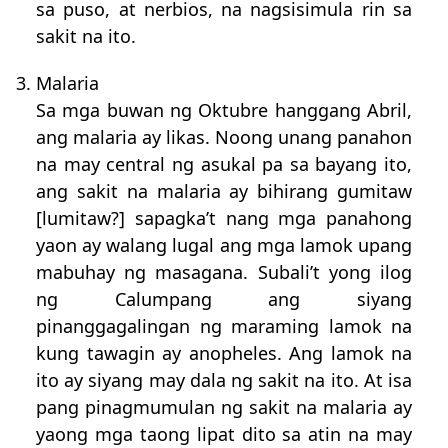
sa puso, at nerbios, na nagsisimula rin sa
sakit na ito.
3. Malaria
Sa mga buwan ng Oktubre hanggang Abril,
ang malaria ay likas. Noong unang panahon
na may central ng asukal pa sa bayang ito,
ang sakit na malaria ay bihirang gumitaw
[lumitaw?] sapagka’t nang mga panahong
yaon ay walang lugal ang mga lamok upang
mabuhay ng masagana. Subali’t yong ilog
ng Calumpang ang siyang
pinanggagalingan ng maraming lamok na
kung tawagin ay anopheles. Ang lamok na
ito ay siyang may dala ng sakit na ito. At isa
pang pinagmumulan ng sakit na malaria ay
yaong mga taong lipat dito sa atin na may