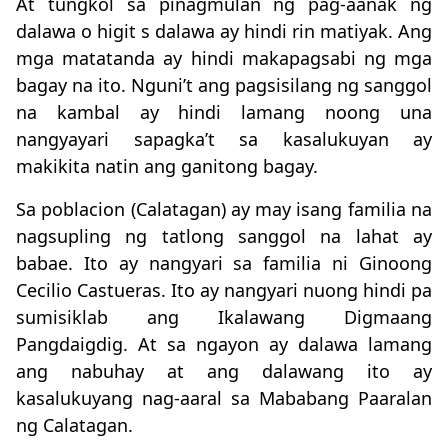
At tungkol sa pinagmulan ng pag-aanak ng
dalawa o higit s dalawa ay hindi rin matiyak. Ang
mga matatanda ay hindi makapagsabi ng mga
bagay na ito. Nguni’t ang pagsisilang ng sanggol
na kambal ay hindi lamang noong una
nangyayari sapagka’t sa kasalukuyan ay
makikita natin ang ganitong bagay.
Sa poblacion (Calatagan) ay may isang familia na
nagsupling ng tatlong sanggol na lahat ay
babae. Ito ay nangyari sa familia ni Ginoong
Cecilio Castueras. Ito ay nangyari nuong hindi pa
sumisiklab ang Ikalawang Digmaang
Pangdaigdig. At sa ngayon ay dalawa lamang
ang nabuhay at ang dalawang ito ay
kasalukuyang nag-aaral sa Mababang Paaralan
ng Calatagan.