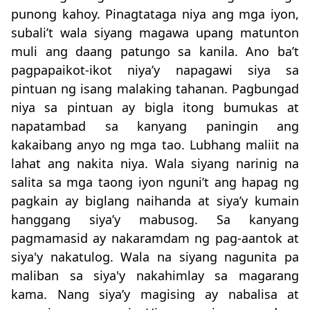
punong kahoy. Pinagtataga niya ang mga iyon,
subali’t wala siyang magawa upang matunton
muli ang daang patungo sa kanila. Ano ba’t
pagpapaikot-ikot niya’y napagawi siya sa
pintuan ng isang malaking tahanan. Pagbungad
niya sa pintuan ay bigla itong bumukas at
napatambad sa kanyang paningin ang
kakaibang anyo ng mga tao. Lubhang maliit na
lahat ang nakita niya. Wala siyang narinig na
salita sa mga taong iyon nguni’t ang hapag ng
pagkain ay biglang naihanda at siya’y kumain
hanggang siya’y mabusog. Sa kanyang
pagmamasid ay nakaramdam ng pag-aantok at
siya'y nakatulog. Wala na siyang nagunita pa
maliban sa siya'y nakahimlay sa magarang
kama. Nang siya’y magising ay nabalisa at