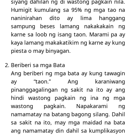
siyang dahilan ng di wastong pagkain nila.
Humigit kumulang sa 95% ng mga tao na
naninirahan dito ay lima hanggang
sampung beses lamang nakakakain ng
karne sa loob ng isang taon. Marami pa ay
kaya lamang makakatikim ng karne ay kung
piesta o may binyagan.
2. Beriberi sa mga Bata
Ang beriberi ng mga bata ay kung tawagin
ay “taon.” Ang karaniwang
pinanggagalingan ng sakit na ito ay ang
hindi wastong pagkain ng ina ng mga
wastong pagkain. Napakarami ng
namamatay na batang bagong silang. Dahil
sa sakit na ito, may mga maidad na bata
ang namamatay din dahil sa kumplikasyon