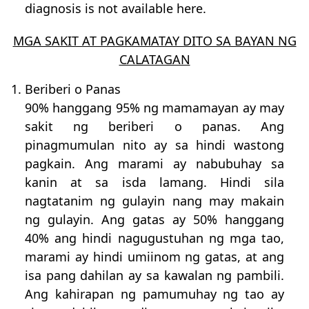
diagnosis is not available here.
MGA SAKIT AT PAGKAMATAY DITO SA BAYAN NG
CALATAGAN
1. Beriberi o Panas
90% hanggang 95% ng mamamayan ay may
sakit ng beriberi o panas. Ang
pinagmumulan nito ay sa hindi wastong
pagkain. Ang marami ay nabubuhay sa
kanin at sa isda lamang. Hindi sila
nagtatanim ng gulayin nang may makain
ng gulayin. Ang gatas ay 50% hanggang
40% ang hindi nagugustuhan ng mga tao,
marami ay hindi umiinom ng gatas, at ang
isa pang dahilan ay sa kawalan ng pambili.
Ang kahirapan ng pamumuhay ng tao ay