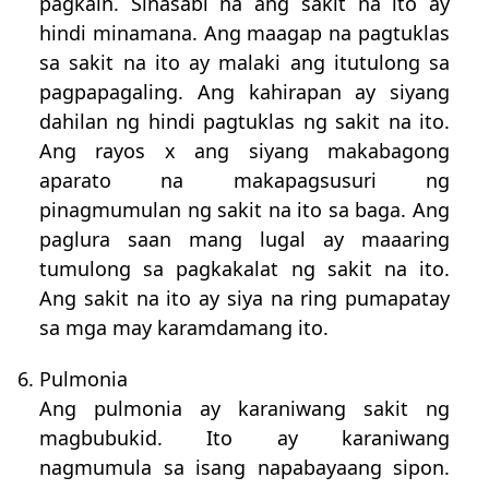
pagkain. Sinasabi na ang sakit na ito ay
hindi minamana. Ang maagap na pagtuklas
sa sakit na ito ay malaki ang itutulong sa
pagpapagaling. Ang kahirapan ay siyang
dahilan ng hindi pagtuklas ng sakit na ito.
Ang rayos x ang siyang makabagong
aparato na makapagsusuri ng
pinagmumulan ng sakit na ito sa baga. Ang
paglura saan mang lugal ay maaaring
tumulong sa pagkakalat ng sakit na ito.
Ang sakit na ito ay siya na ring pumapatay
sa mga may karamdamang ito.
6. Pulmonia
Ang pulmonia ay karaniwang sakit ng
magbubukid. Ito ay karaniwang
nagmumula sa isang napabayaang sipon.