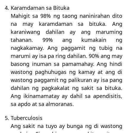
4. Karamdaman sa Bituka
Mahigit sa 98% ng taong naninirahan dito
na may karamdaman sa bituka. Ang
karaniwang dahilan ay ang maruming
tahanan. 99% ang kumakain ng
nagkakamay. Ang paggamit ng tubig na
marumi ay isa pa ring dahilan. 90% ang may
basong inuman sa pamamahay. Ang hindi
wastong paghuhugas ng kamay at ang di
wastong paggamit ng palikuran ay isa pang
dahilan ng pagkakalat ng sakit sa bituka.
Ang ikinamamatay ay dahil sa apendisitis,
sa apdo at sa almoranas.
5. Tuberculosis
Ang sakit na tuyo ay bunga ng di wastong