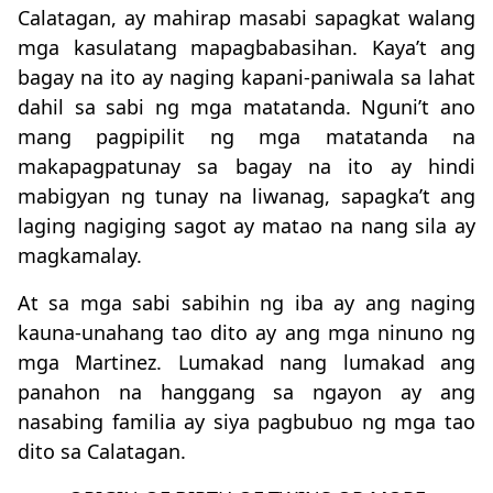
Calatagan, ay mahirap masabi sapagkat walang
mga kasulatang mapagbabasihan. Kaya’t ang
bagay na ito ay naging kapani-paniwala sa lahat
dahil sa sabi ng mga matatanda. Nguni’t ano
mang pagpipilit ng mga matatanda na
makapagpatunay sa bagay na ito ay hindi
mabigyan ng tunay na liwanag, sapagka’t ang
laging nagiging sagot ay matao na nang sila ay
magkamalay.
At sa mga sabi sabihin ng iba ay ang naging
kauna-unahang tao dito ay ang mga ninuno ng
mga Martinez. Lumakad nang lumakad ang
panahon na hanggang sa ngayon ay ang
nasabing familia ay siya pagbubuo ng mga tao
dito sa Calatagan.